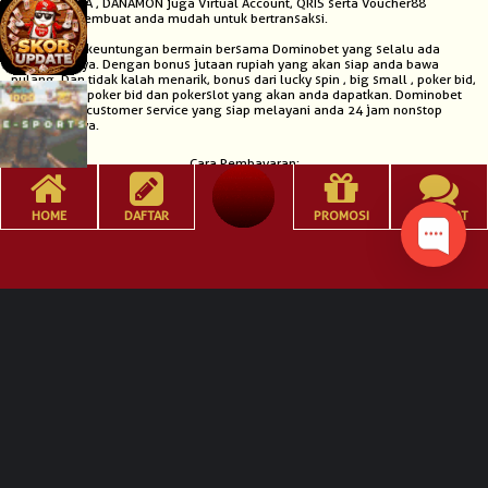
GOPAY , DANA , DANAMON juga Virtual Account, QRIS serta Voucher88
sehingga membuat anda mudah untuk bertransaksi.
Raih segera keuntungan bermain bersama Dominobet yang selalu ada
setiap harinya. Dengan bonus jutaan rupiah yang akan siap anda bawa
pulang. Dan tidak kalah menarik, bonus dari lucky spin , big small , poker bid,
mysteri box, poker bid dan pokerslot yang akan anda dapatkan. Dominobet
mempunyai customer service yang siap melayani anda 24 jam nonstop
setiap harinya.
Cara Pembayaran:
HOME
DAFTAR
PROMOSI
LIVE CHAT
Dukungan Perangkat :
Keamanan Terjamin :
© Copyright 2026 dominob3tasia.net - All right reserved | 18+