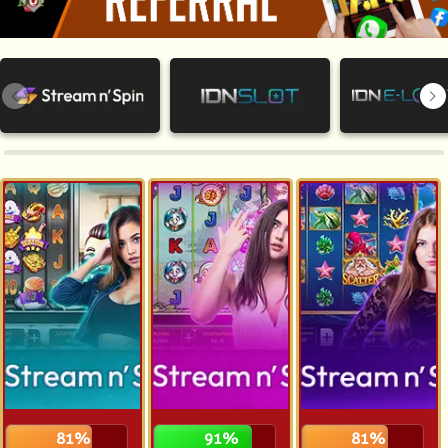
NEW
TANGKAS
RTP
DEPOSIT
WITHDRAW
PROMOSI
DOWNLOAD APLIKASI
REFERRAL
JACKPOT
VIP MEMBER
HUBUNGI KAMI
81%
91%
81%