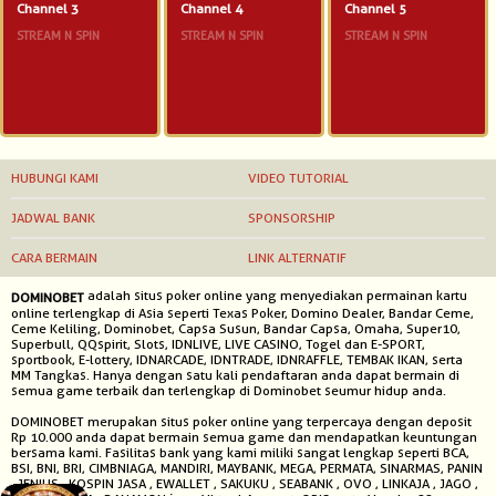
Channel 3
Channel 4
Channel 5
STREAM N SPIN
STREAM N SPIN
STREAM N SPIN
HUBUNGI KAMI
VIDEO TUTORIAL
JADWAL BANK
SPONSORSHIP
CARA BERMAIN
LINK ALTERNATIF
adalah situs poker online yang menyediakan permainan kartu
DOMINOBET
online terlengkap di Asia seperti Texas Poker, Domino Dealer, Bandar Ceme,
Ceme Keliling, Dominobet, Capsa Susun, Bandar Capsa, Omaha, Super10,
Superbull, QQspirit, Slots, IDNLIVE, LIVE CASINO, Togel dan E-SPORT,
sportbook, E-lottery, IDNARCADE, IDNTRADE, IDNRAFFLE, TEMBAK IKAN, serta
MM Tangkas. Hanya dengan satu kali pendaftaran anda dapat bermain di
semua game terbaik dan terlengkap di Dominobet seumur hidup anda.
DOMINOBET merupakan situs poker online yang terpercaya dengan deposit
Rp 10.000 anda dapat bermain semua game dan mendapatkan keuntungan
bersama kami. Fasilitas bank yang kami miliki sangat lengkap seperti BCA,
BSI, BNI, BRI, CIMBNIAGA, MANDIRI, MAYBANK, MEGA, PERMATA, SINARMAS, PANIN
, JENIUS , KOSPIN JASA , EWALLET , SAKUKU , SEABANK , OVO , LINKAJA , JAGO ,