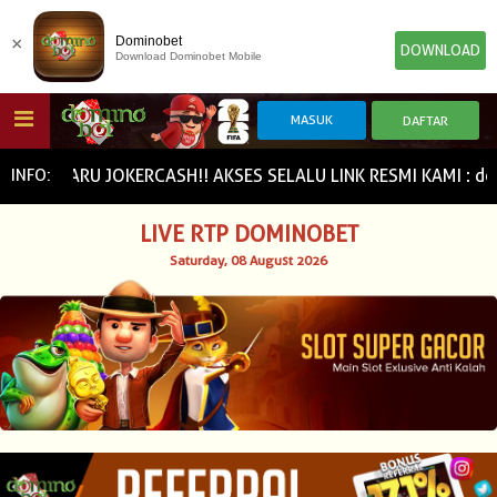
×
Dominobet
DOWNLOAD
Download Dominobet Mobile
HOME
ME TERBARU JOKERCASH!! AKSES SELALU LINK RESMI KAMI : do
INFO:
LIVE RTP DOMINOBET
POKER
SLOT GAME
IDN E-LOTTERY
Saturday, 08 August 2026
NEW
NEW
SPORTBOOK
LIVE CASINO
IDNLIVE
NEW
TOGEL
ESPORTS
ARCADE
NEW
NEW
NEW
TEMBAK IKAN
IDNRAFFLE
IDNTRADE