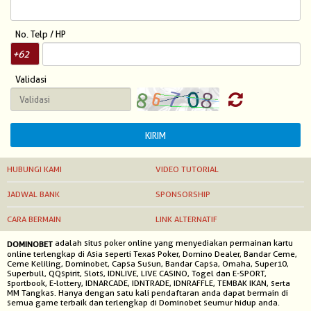
NEW
No. Telp / HP
TANGKAS
RTP
DEPOSIT
Validasi
WITHDRAW
PROMOSI
HUBUNGI KAMI
VIDEO TUTORIAL
DOWNLOAD APLIKASI
JADWAL BANK
SPONSORSHIP
REFERRAL
CARA BERMAIN
LINK ALTERNATIF
JACKPOT
adalah situs poker online yang menyediakan permainan kartu
DOMINOBET
online terlengkap di Asia seperti Texas Poker, Domino Dealer, Bandar Ceme,
Ceme Keliling, Dominobet, Capsa Susun, Bandar Capsa, Omaha, Super10,
VIP MEMBER
Superbull, QQspirit, Slots, IDNLIVE, LIVE CASINO, Togel dan E-SPORT,
sportbook, E-lottery, IDNARCADE, IDNTRADE, IDNRAFFLE, TEMBAK IKAN, serta
MM Tangkas. Hanya dengan satu kali pendaftaran anda dapat bermain di
HUBUNGI KAMI
semua game terbaik dan terlengkap di Dominobet seumur hidup anda.